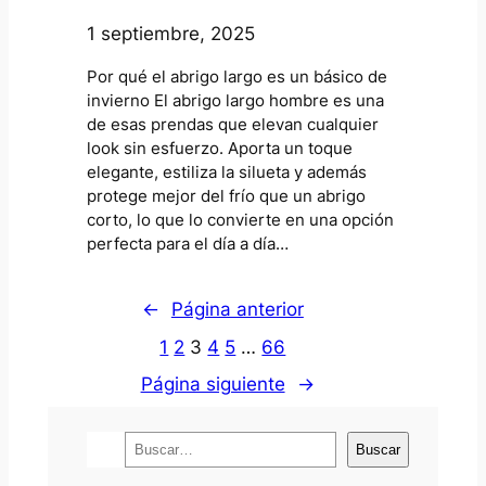
1 septiembre, 2025
Por qué el abrigo largo es un básico de
invierno El abrigo largo hombre es una
de esas prendas que elevan cualquier
look sin esfuerzo. Aporta un toque
elegante, estiliza la silueta y además
protege mejor del frío que un abrigo
corto, lo que lo convierte en una opción
perfecta para el día a día…
←
Página anterior
1
2
3
4
5
…
66
Página siguiente
→
B
Buscar
u