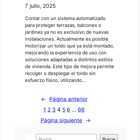
7 julio, 2025
Contar con un sistema automatizado
para proteger terrazas, balcones o
jardines ya no es exclusivo de nuevas
instalaciones. Actualmente es posible
motorizar un toldo que ya está montado,
mejorando la experiencia de uso con
soluciones adaptadas a distintos estilos
de vivienda. Este tipo de mejora permite
recoger o desplegar el toldo sin
esfuerzo físico, utilizando…
←
Página anterior
1
2
3
4
5
6
…
66
Página siguiente
→
B
Buscar