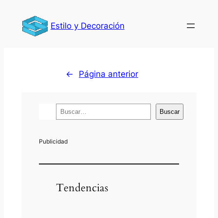
Estilo y Decoración
←
Página anterior
B
Buscar
u
s
c
a
r
Tendencias