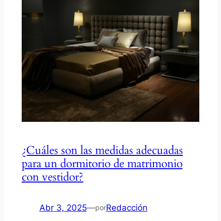
¿Cuáles son las medidas adecuadas
para un dormitorio de matrimonio
con vestidor?
Abr 3, 2025
—
Redacción
por