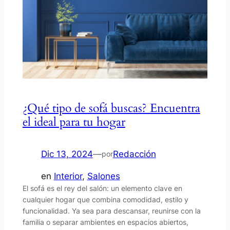
¿Qué tipo de sofá buscas? Encuentra
el ideal para tu hogar
Dic 13, 2024
—
Redacción
por
en
Interior
, 
Salones
El sofá es el rey del salón: un elemento clave en
cualquier hogar que combina comodidad, estilo y
funcionalidad. Ya sea para descansar, reunirse con la
familia o separar ambientes en espacios abiertos,