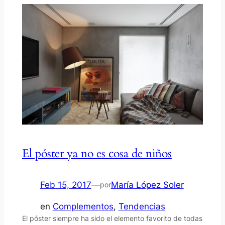
El póster ya no es cosa de niños
Feb 15, 2017
—
María López Soler
por
en
Complementos
, 
Tendencias
El póster siempre ha sido el elemento favorito de todas