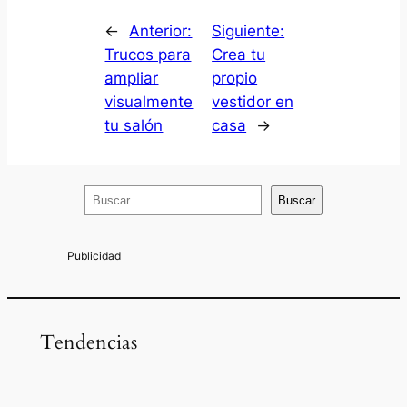
←
Anterior:
Siguiente:
Trucos para
Crea tu
ampliar
propio
visualmente
vestidor en
tu salón
casa
→
B
Buscar
u
s
c
a
r
Tendencias