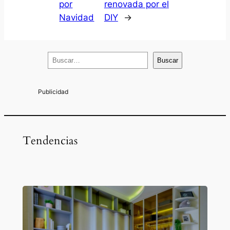
por
renovada por el
Navidad
DIY
→
B
Buscar
u
s
c
a
r
Tendencias