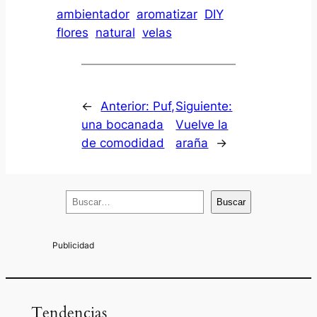
ambientador
aromatizar
DIY
flores
natural
velas
←
Anterior:
Puf,
Siguiente:
una bocanada
Vuelve la
de comodidad
araña
→
B
Buscar
u
s
c
a
r
Tendencias