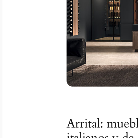
Arrital: mueb
italianos y de