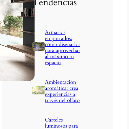
Tendencias
Armarios
empotrados:
cómo diseñarlos
para aprovechar
al máximo tu
espacio
Ambientación
aromática: crea
experiencias a
través del olfato
Carteles
luminosos para