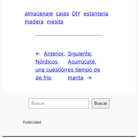
almacenaje
cajas
DIY
estantería
madera
mesita
←
Anterior:
Siguiente:
Nórdicos,
Acurrúcate,
una cuestión
es tiempo de
de frío
manta
→
B
Buscar
u
s
c
a