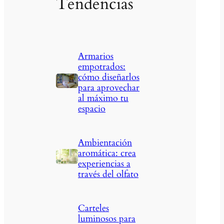
Tendencias
Armarios
empotrados:
cómo diseñarlos
para aprovechar
al máximo tu
espacio
Ambientación
aromática: crea
experiencias a
través del olfato
Carteles
luminosos para