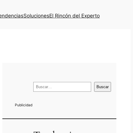
endencias
Soluciones
El Rincón del Experto
B
Buscar
u
s
c
a
r