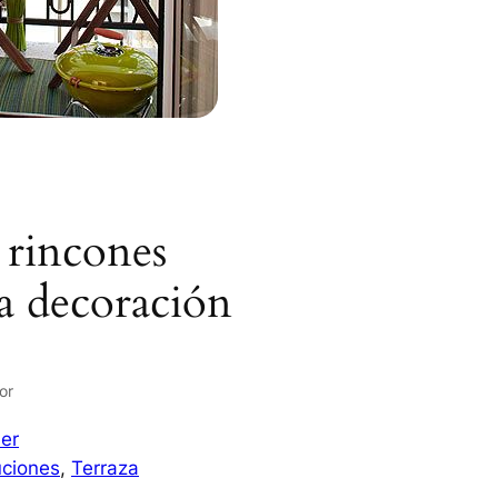
 rincones
la decoración
or
er
uciones
, 
Terraza