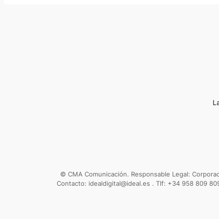
L
© CMA Comunicación. Responsable Legal: Corporació
Contacto: idealdigital@ideal.es . Tlf: +34 958 809 80