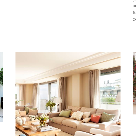
ú
f
c