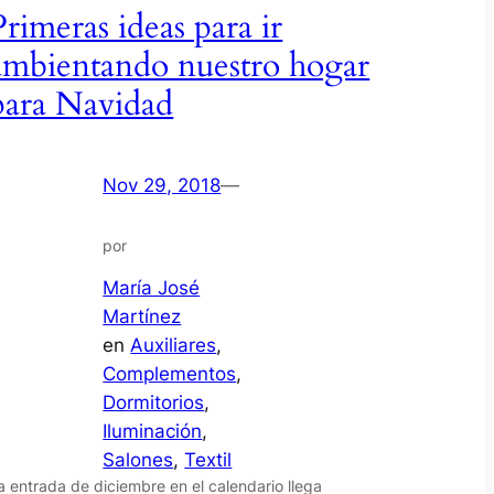
Primeras ideas para ir
ambientando nuestro hogar
para Navidad
Nov 29, 2018
—
por
María José
Martínez
en
Auxiliares
, 
Complementos
, 
Dormitorios
, 
Iluminación
, 
Salones
, 
Textil
a entrada de diciembre en el calendario llega