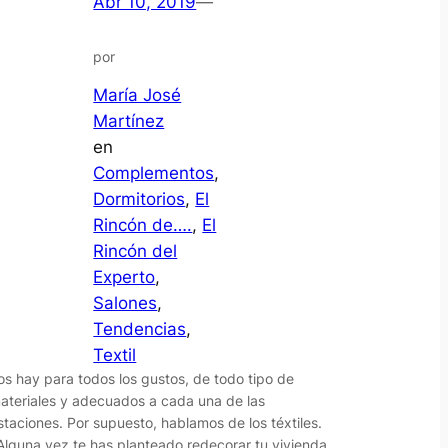
Abr 10, 2019
—
por
María José
Martínez
en
Complementos
, 
Dormitorios
, 
El
Rincón de….
, 
El
Rincón del
Experto
, 
Salones
, 
Tendencias
, 
Textil
os hay para todos los gustos, de todo tipo de
ateriales y adecuados a cada una de las
staciones. Por supuesto, hablamos de los téxtiles.
Alguna vez te has planteado redecorar tu vivienda