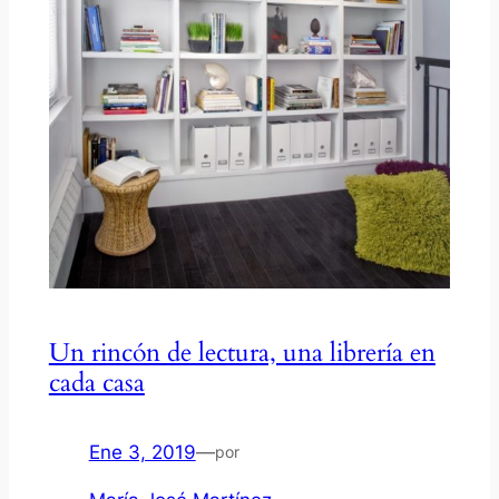
Un rincón de lectura, una librería en
cada casa
Ene 3, 2019
—
por