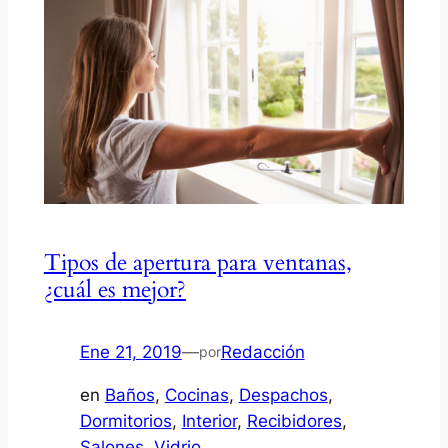
Tipos de apertura para ventanas,
¿cuál es mejor?
Ene 21, 2019
—
Redacción
por
en
Baños
, 
Cocinas
, 
Despachos
, 
Dormitorios
, 
Interior
, 
Recibidores
, 
Salones
, 
Vidrio