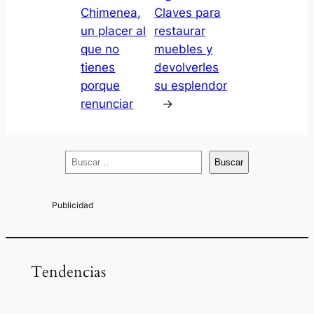
Chimenea,
Claves para
un placer al
restaurar
que no
muebles y
tienes
devolverles
porque
su esplendor
renunciar
→
B
Buscar
u
s
c
a
r
Tendencias