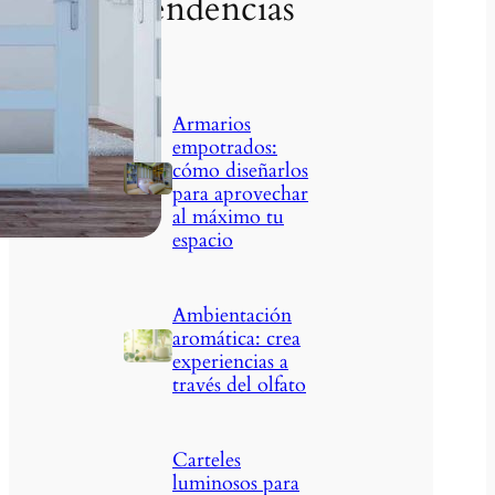
Tendencias
Armarios
empotrados:
cómo diseñarlos
para aprovechar
al máximo tu
espacio
Ambientación
aromática: crea
experiencias a
través del olfato
Carteles
luminosos para