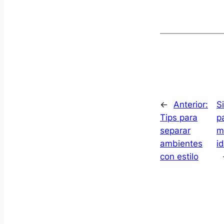
←
Anterior:
S
Tips para
pa
separar
m
ambientes
i
con estilo