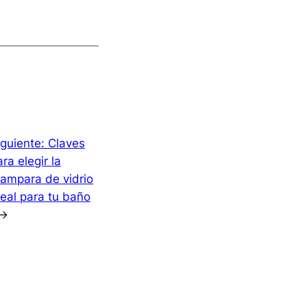
iguiente:
Claves
ra elegir la
ampara de vidrio
deal para tu baño
→