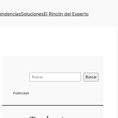
endencias
Soluciones
El Rincón del Experto
B
Buscar
u
s
c
a
r