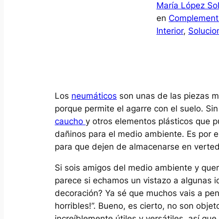
María López Sol
en
Complement
Interior
, 
Solucio
Los
neumáticos
son unas de las piezas m
porque permite el agarre con el suelo. S
caucho
y otros elementos plásticos que 
dañinos para el medio ambiente. Es por e
para que dejen de almacenarse en verted
Si sois amigos del medio ambiente y queré
parece si echamos un vistazo a algunas i
decoración? Ya sé que muchos vais a pens
horribles!”. Bueno, es cierto, no son obje
increíblemente útiles y versátiles, así 