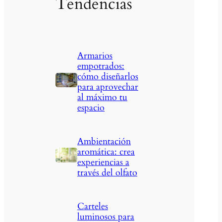
Tendencias
Armarios
empotrados:
cómo diseñarlos
para aprovechar
al máximo tu
espacio
Ambientación
aromática: crea
experiencias a
través del olfato
Carteles
luminosos para