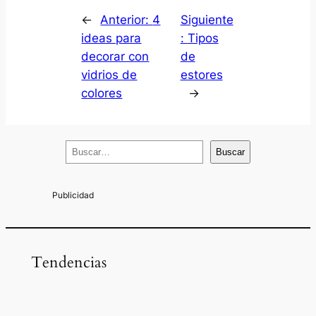
←
Anterior:
4
Siguiente
ideas para
:
Tipos
decorar con
de
vidrios de
estores
colores
→
B
Buscar
u
s
c
a
r
Tendencias