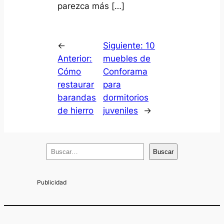
parezca más […]
←
Siguiente:
10
Anterior:
muebles de
Cómo
Conforama
restaurar
para
barandas
dormitorios
de hierro
juveniles
→
B
Buscar
u
s
c
a
r