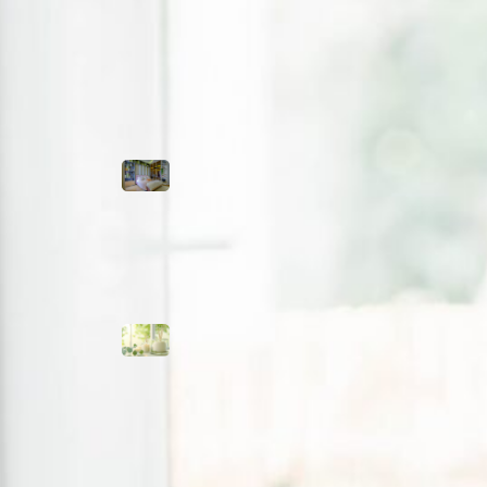
Tendencias
Armarios
empotrados:
cómo diseñarlos
para aprovechar
al máximo tu
espacio
Ambientación
aromática: crea
experiencias a
través del olfato
Carteles
luminosos para