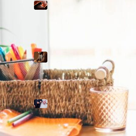
negocios:
visibilidad que
marca la
diferencia
La alianza
moderna: cómo
combinar un
traje con
camiseta y
zapatillas
¿Qué son las
bodas de acero y
por qué se
celebran?