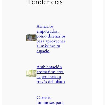
Tendencias
Armarios
empotrados:
cómo diseñarlos
para aprovechar
al máximo tu
espacio
Ambientación
aromática: crea
experiencias a
través del olfato
Carteles
luminosos para