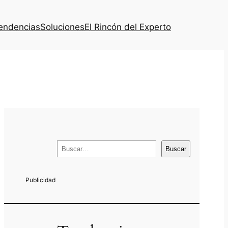
endencias
Soluciones
El Rincón del Experto
B
Buscar
u
s
c
a
r