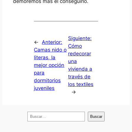
demoremos más el conseguirlo.
Siguiente:
←
Anterior:
Cómo
Camas nido o
redecorar
literas, la
una
mejor opción
vivienda a
para
través de
dormitorios
los textiles
juveniles
→
B
Buscar
u
s