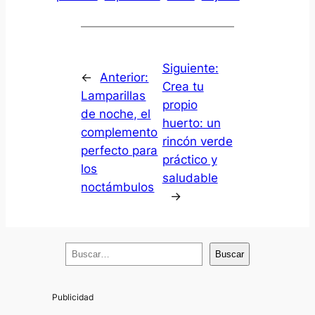
Siguiente:
←
Anterior:
Crea tu
Lamparillas
propio
de noche, el
huerto: un
complemento
rincón verde
perfecto para
práctico y
los
saludable
noctámbulos
→
B
Buscar
u
s
c