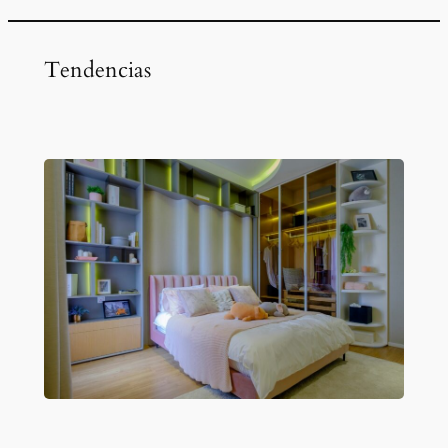
a
r
Tendencias