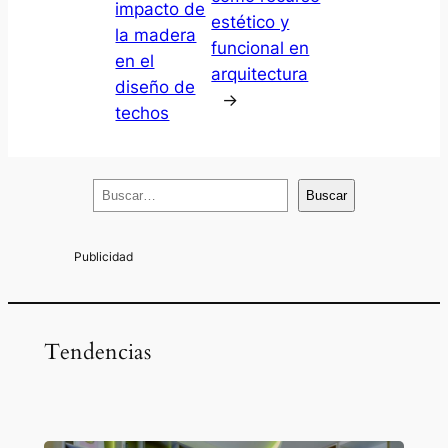
impacto de
estético y
la madera
funcional en
en el
arquitectura
diseño de
→
techos
B
Buscar
u
s
c
a
r
Tendencias