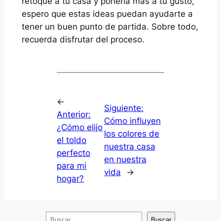
retoque a tu casa y ponerla más a tu gusto,
espero que estas ideas puedan ayudarte a
tener un buen punto de partida. Sobre todo,
recuerda disfrutar del proceso.
←
Siguiente:
Anterior:
Cómo influyen
¿Cómo elijo
los colores de
el toldo
nuestra casa
perfecto
en nuestra
para mi
vida
→
hogar?
B
Buscar