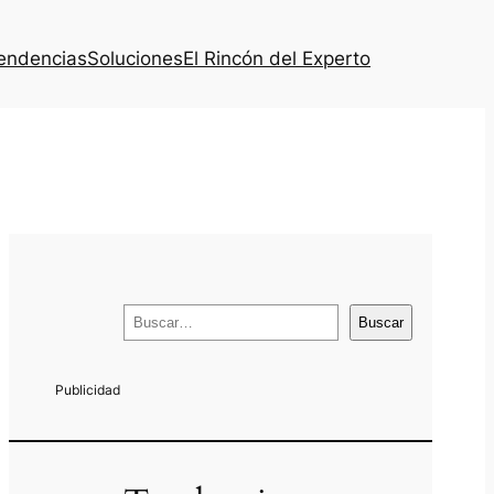
endencias
Soluciones
El Rincón del Experto
B
Buscar
u
s
c
a
r