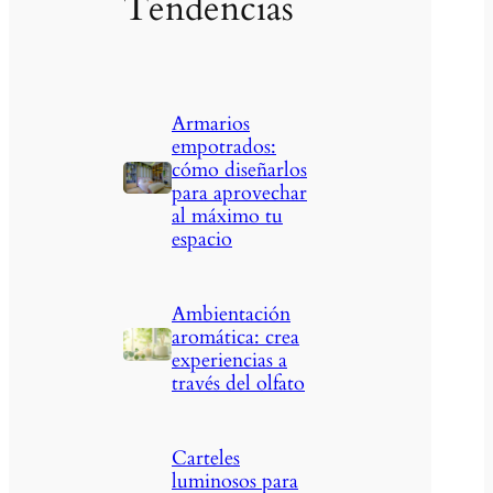
Tendencias
Armarios
empotrados:
cómo diseñarlos
para aprovechar
al máximo tu
espacio
Ambientación
aromática: crea
experiencias a
través del olfato
Carteles
luminosos para