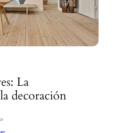
es: La
la decoración
or
er