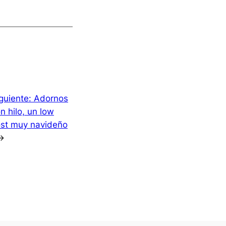
guiente:
Adornos
n hilo, un low
st muy navideño
→