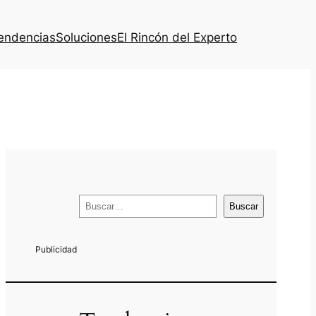
endencias
Soluciones
El Rincón del Experto
B
Buscar
u
s
c
a
r