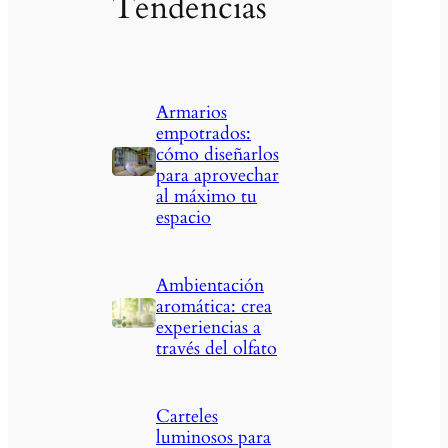
Tendencias
Armarios
empotrados:
cómo diseñarlos
para aprovechar
al máximo tu
espacio
Ambientación
aromática: crea
experiencias a
través del olfato
Carteles
luminosos para