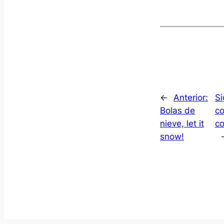
←
Anterior:
Si
Bolas de
co
nieve, let it
co
snow!