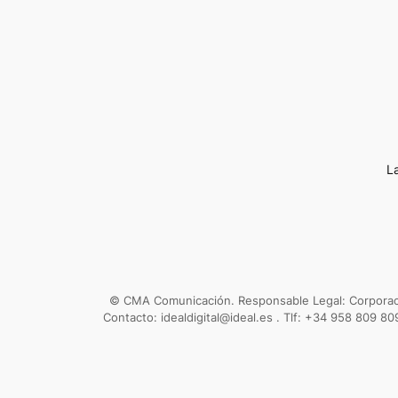
L
© CMA Comunicación. Responsable Legal: Corporació
Contacto: idealdigital@ideal.es . Tlf: +34 958 809 80