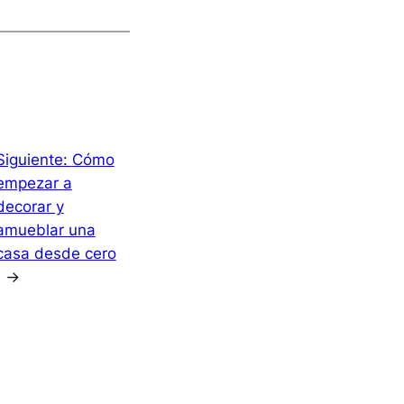
Siguiente:
Cómo
empezar a
decorar y
amueblar una
casa desde cero
→