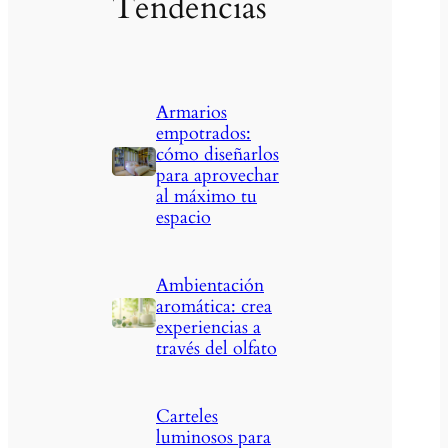
Tendencias
Armarios
empotrados:
cómo diseñarlos
para aprovechar
al máximo tu
espacio
Ambientación
aromática: crea
experiencias a
través del olfato
Carteles
luminosos para