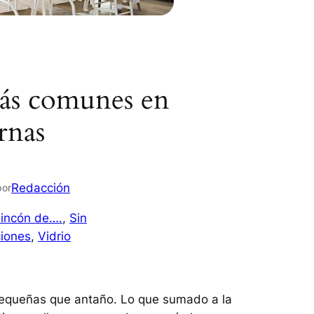
más comunes en
rnas
Redacción
por
Rincón de….
, 
Sin
ciones
, 
Vidrio
pequeñas que antaño. Lo que sumado a la