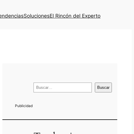
endencias
Soluciones
El Rincón del Experto
B
Buscar
u
s
c
a
r