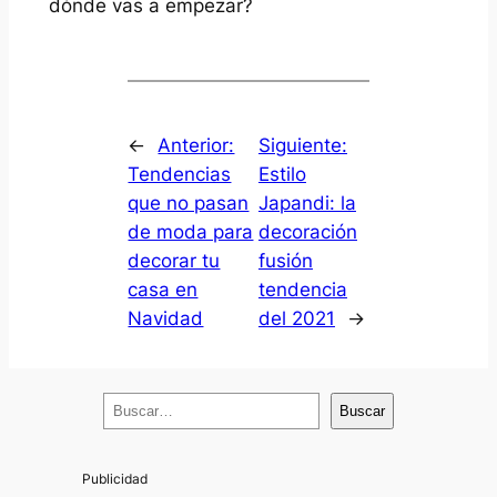
dónde vas a empezar?
←
Anterior:
Siguiente:
Tendencias
Estilo
que no pasan
Japandi: la
de moda para
decoración
decorar tu
fusión
casa en
tendencia
Navidad
del 2021
→
B
Buscar
u
s
c