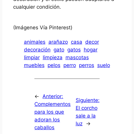
cualquier condición.
(Imágenes Vía Pinterest)
animales
arañazo
casa
decor
decoración
gato
gatos
hogar
limpiar
limpieza
mascotas
muebles
pelos
perro
perros
suelo
←
Anterior:
Siguiente:
Complementos
El corcho
para los que
sale a la
adoran los
luz
→
caballos