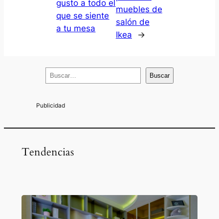
gusto a todo el
muebles de
que se siente
salón de
a tu mesa
Ikea
→
B
Buscar
u
s
c
a
r
Tendencias