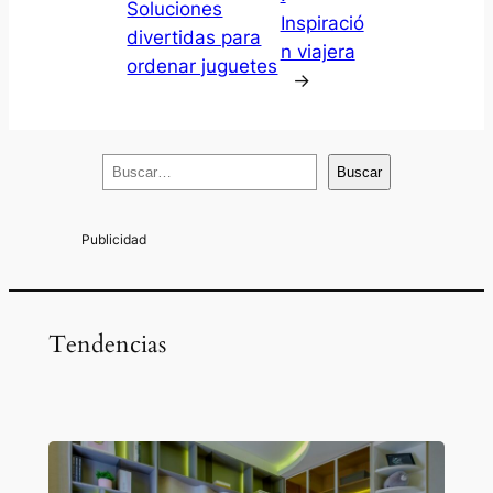
Soluciones
Inspiració
divertidas para
n viajera
ordenar juguetes
→
B
Buscar
u
s
c
a
r
Tendencias