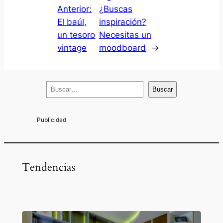
Anterior:
¿Buscas
El baúl,
inspiración?
un tesoro
Necesitas un
vintage
moodboard
→
B
Buscar
u
s
c
a
r
Tendencias