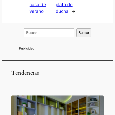
casa de
plato de
verano
ducha
→
B
Buscar
u
s
c
a
r
Tendencias