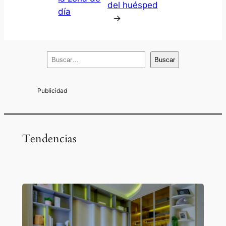
del huésped
día
→
B
Buscar
u
s
c
a
r
Tendencias