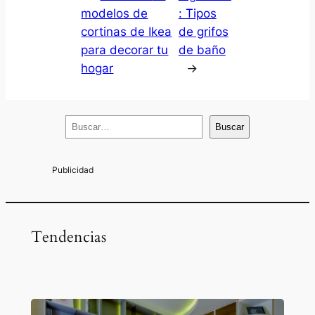
modelos de
:
Tipos
cortinas de Ikea
de grifos
para decorar tu
de baño
hogar
→
B
Buscar
u
s
c
a
r
Tendencias