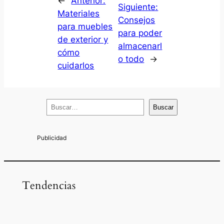
←
Anterior:
Siguiente:
Materiales
Consejos
para muebles
para poder
de exterior y
almacenarl
cómo
o todo
→
cuidarlos
B
Buscar
u
s
c
a
r
Tendencias