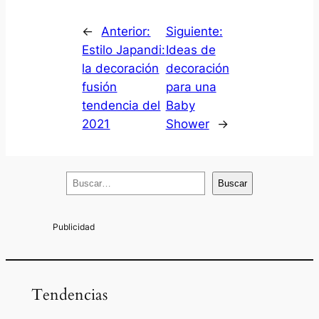
←
Anterior:
Siguiente:
Estilo Japandi:
Ideas de
la decoración
decoración
fusión
para una
tendencia del
Baby
2021
Shower
→
B
Buscar
u
s
c
a
r
Tendencias