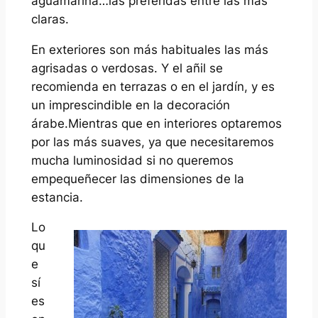
aguamarina…las preferidas entre las más
claras.
En exteriores son más habituales las más
agrisadas o verdosas. Y el añil se
recomienda en terrazas o en el jardín, y es
un imprescindible en la decoración
árabe.Mientras que en interiores optaremos
por las más suaves, ya que necesitaremos
mucha luminosidad si no queremos
empequeñecer las dimensiones de la
estancia.
Lo
qu
e
sí
es