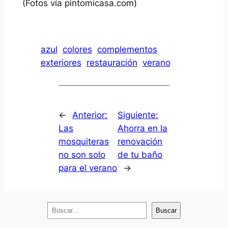
(Fotos vía pintomicasa.com)
azul
colores
complementos
exteriores
restauración
verano
←
Anterior:
Siguiente:
Las
Ahorra en la
mosquiteras
renovación
no son solo
de tu baño
para el verano
→
B
Buscar
u