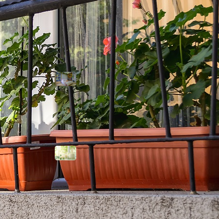
Tendencias
Armarios
empotrados:
cómo diseñarlos
para aprovechar
al máximo tu
espacio
Ambientación
aromática: crea
experiencias a
través del olfato
Carteles
luminosos para