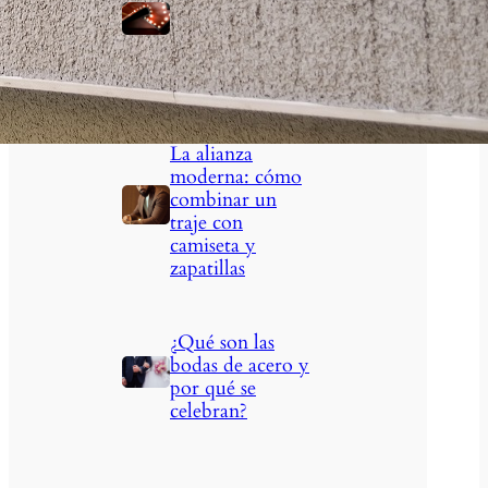
negocios:
visibilidad que
marca la
diferencia
La alianza
moderna: cómo
combinar un
traje con
camiseta y
zapatillas
¿Qué son las
bodas de acero y
por qué se
celebran?