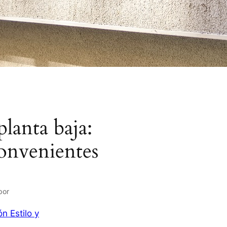
lanta baja:
convenientes
por
n Estilo y