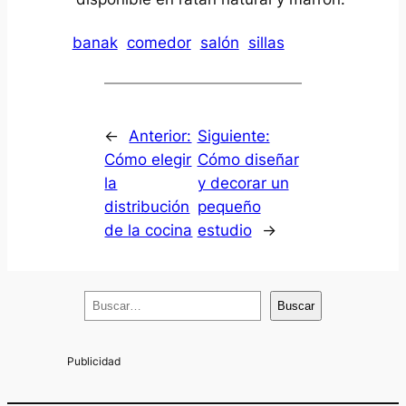
banak
comedor
salón
sillas
←
Anterior:
Siguiente:
Cómo elegir
Cómo diseñar
la
y decorar un
distribución
pequeño
de la cocina
estudio
→
B
Buscar
u
s
c
a