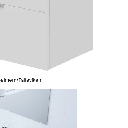
Galmern/Tälleviken