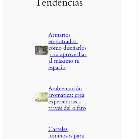
Tendencias
Armarios
empotrados:
cómo diseñarlos
para aprovechar
al máximo tu
espacio
Ambientación
aromática: crea
experiencias a
través del olfato
Carteles
luminosos para