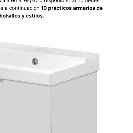
aja en el espacio disponible. Si no tienes
os a continuación
10 prácticos armarios de
olsillos y estilos
.