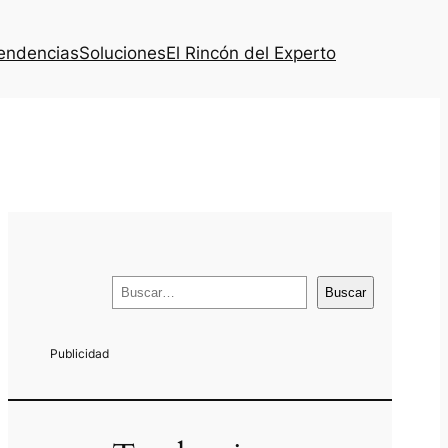
endencias
Soluciones
El Rincón del Experto
B
Buscar
u
s
c
a
r