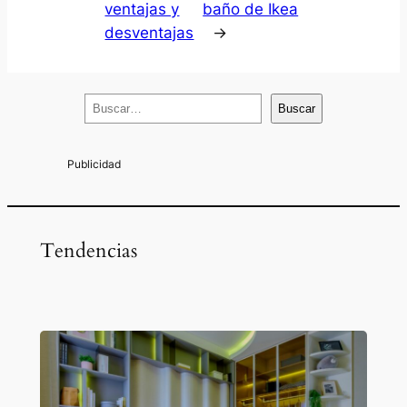
ventajas y
baño de Ikea
desventajas
→
B
Buscar
u
s
c
a
r
Tendencias