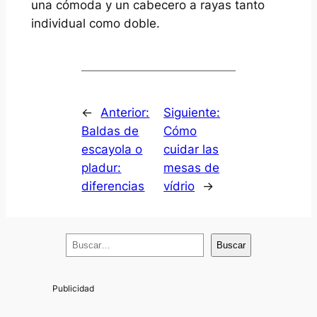
una cómoda y un cabecero a rayas tanto
individual como doble.
←
Anterior:
Siguiente:
Baldas de
Cómo
escayola o
cuidar las
pladur:
mesas de
diferencias
vídrio
→
B
Buscar
u
s
c
a