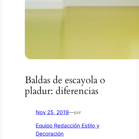
Baldas de escayola o
pladur: diferencias
Nov 25, 2019
—
por
Equipo Redacción Estilo y
Decoración