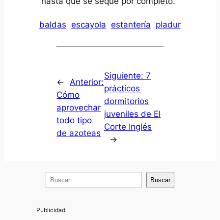
hasta que se seque por completo.
baldas
escayola
estantería
pladur
Siguiente:
7
←
Anterior:
prácticos
Cómo
dormitorios
aprovechar
juveniles de El
todo tipo
Corte Inglés
de azoteas
→
B
Buscar
u
s
c