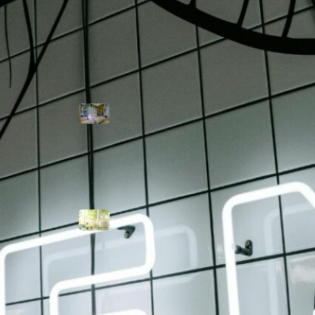
Tendencias
Armarios
empotrados:
cómo diseñarlos
para aprovechar
al máximo tu
espacio
Ambientación
aromática: crea
experiencias a
través del olfato
Carteles
luminosos para