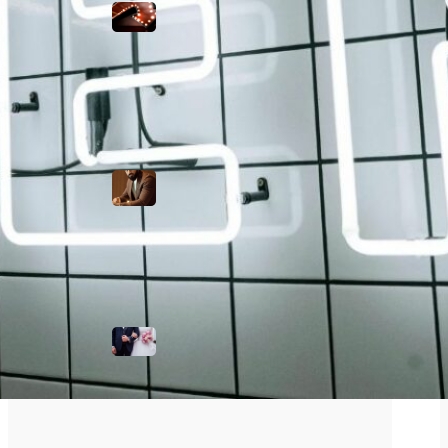
negocios:
visibilidad que
marca la
diferencia
La alianza
moderna: cómo
combinar un
traje con
camiseta y
zapatillas
¿Qué son las
bodas de acero y
por qué se
celebran?