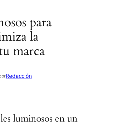
nosos para
imiza la
 tu marca
Redacción
por
eles luminosos en un