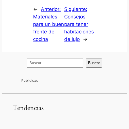
←
Anterior:
Siguiente:
Materiales
Consejos
para un buen
para tener
frente de
habitaciones
cocina
de lujo
→
B
Buscar
u
s
c
a
r
Tendencias