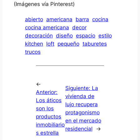
(Imágenes vía Pinterest)
abierto
americana
barra
cocina
cocina americana
decor
decoración
diseño
espacio
estilo
kitchen
loft
pequeño
taburetes
trucos
←
Siguiente:
La
Anterior:
vivienda de
Los áticos
lujo recupera
son los
protagonismo
productos
en el mercado
inmobiliario
residencial
→
s estrella