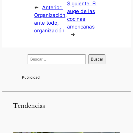
Siguiente:
El
←
Anterior:
auge de las
Organización,
cocinas
ante todo,
americanas
organización
→
B
Buscar
u
s
c
a
r
Tendencias