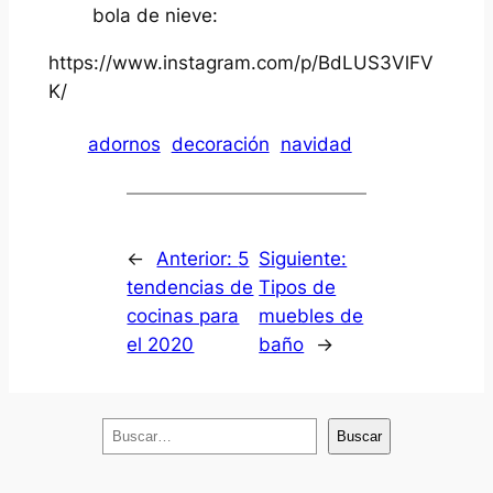
bola de nieve:
https://www.instagram.com/p/BdLUS3VlFV
K/
adornos
decoración
navidad
←
Anterior:
5
Siguiente:
tendencias de
Tipos de
cocinas para
muebles de
el 2020
baño
→
B
Buscar
u
s