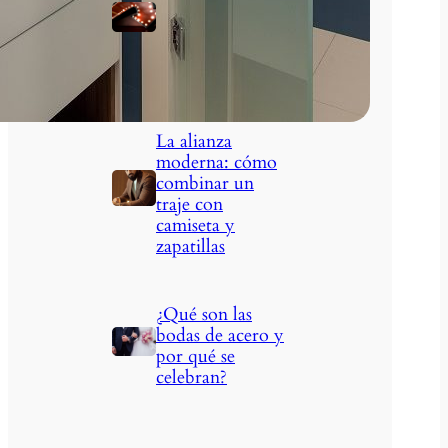
negocios:
visibilidad que
marca la
diferencia
La alianza
moderna: cómo
combinar un
traje con
camiseta y
zapatillas
¿Qué son las
bodas de acero y
por qué se
celebran?