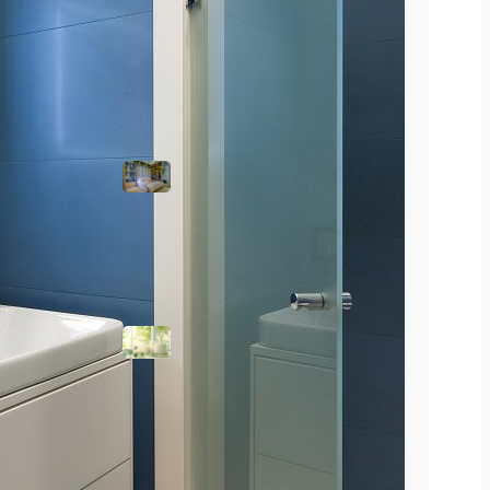
Tendencias
Armarios
empotrados:
cómo diseñarlos
para aprovechar
al máximo tu
espacio
Ambientación
aromática: crea
experiencias a
través del olfato
Carteles
luminosos para