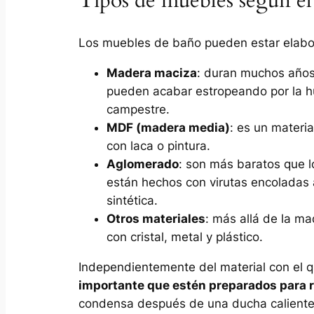
Tipos de muebles según el
Los muebles de baño pueden estar elabor
Madera maciza
: duran muchos años 
pueden acabar estropeando por la h
campestre.
MDF (madera media)
: es un materi
con laca o pintura.
Aglomerado
: son más baratos que 
están hechos con virutas encoladas 
sintética.
Otros materiales
: más allá de la m
con cristal, metal y plástico.
Independientemente del material con el 
importante que estén preparados para r
condensa después de una ducha caliente) y