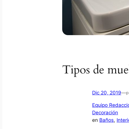
Tipos de mue
Dic 20, 2019
—
p
Equipo Redacció
Decoración
en
Baños
, 
Interi