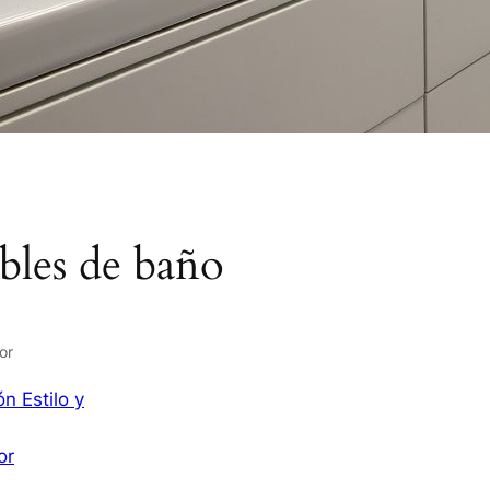
bles de baño
or
n Estilo y
or